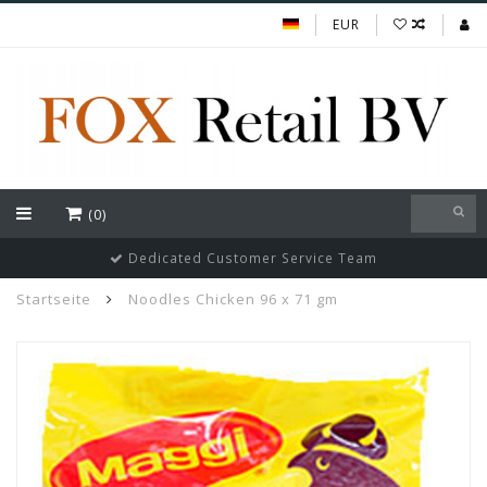
EUR
(0)
Dedicated Customer Service Team
Startseite
Noodles Chicken 96 x 71 gm