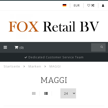
EUR
(0)
Dedicated Customer Service Team
Startseite
Marken
MAGGI
MAGGI