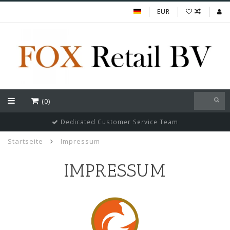
EUR
(0)
Dedicated Customer Service Team
Startseite
Impressum
IMPRESSUM