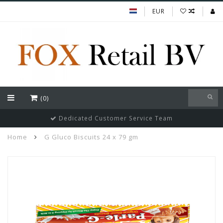
EUR
(0)
Dedicated Customer Service Team
Home
G Gluco Biscuits 24 x 79 gm