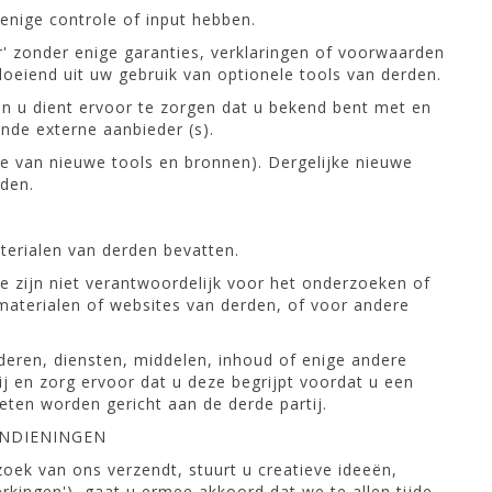
nige controle of input hebben.
ar' zonder enige garanties, verklaringen of voorwaarden
oeiend uit uw gebruik van optionele tools van derden.
 en u dient ervoor te zorgen dat u bekend bent met en
de externe aanbieder (s).
se van nieuwe tools en bronnen). Dergelijke nieuwe
rden.
terialen van derden bevatten.
e zijn niet verantwoordelijk voor het onderzoeken of
 materialen of websites van derden, of voor andere
deren, diensten, middelen, inhoud of enige andere
ij en zorg ervoor dat u deze begrijpt voordat u een
eten worden gericht aan de derde partij.
INDIENINGEN
oek van ons verzendt, stuurt u creatieve ideeën,
rkingen'), gaat u ermee akkoord dat we te allen tijde,