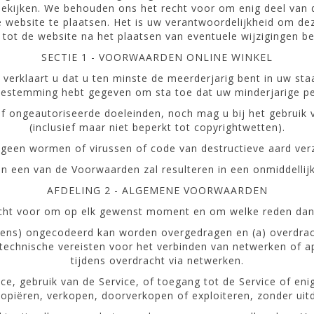
kijken. We behouden ons het recht voor om enig deel van de
 website te plaatsen. Het is uw verantwoordelijkheid om de
tot de website na het plaatsen van eventuele wijzigingen bet
SECTIE 1 - VOORWAARDEN ONLINE WINKEL
rklaart u dat u ten minste de meerderjarig bent in uw staat
toestemming hebt gegeven om sta toe dat uw minderjarige pe
of ongeautoriseerde doeleinden, noch mag u bij het gebruik 
(inclusief maar niet beperkt tot copyrightwetten).
geen wormen of virussen of code van destructieve aard ver
n een van de Voorwaarden zal resulteren in een onmiddellijk
AFDELING 2 - ALGEMENE VOORWAARDEN
ht voor om op elk gewenst moment en om welke reden dan 
evens) ongecodeerd kan worden overgedragen en (a) overdrach
technische vereisten voor het verbinden van netwerken of ap
tijdens overdracht via netwerken.
e, gebruik van de Service, of toegang tot de Service of eni
opiëren, verkopen, doorverkopen of exploiteren, zonder uitdr