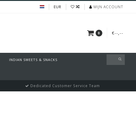
EUR
MIJN ACCOUNT
€--,--
0
INDIAN SWEETS & SNACKS
Dedicated Customer Service Team