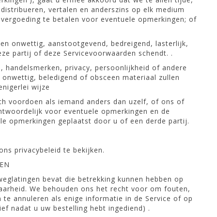
distribueren, vertalen en anderszins op elk medium
 ​​vergoeding te betalen voor eventuele opmerkingen; of
en onwettig, aanstootgevend, bedreigend, lasterlijk,
eze partij of deze Servicevoorwaarden schendt. .
 handelsmerken, privacy, persoonlijkheid of andere
 onwettig, beledigend of obsceen materiaal zullen
enigerlei wijze
ch voordoen als iemand anders dan uzelf, of ons of
antwoordelijk voor eventuele opmerkingen en de
e opmerkingen geplaatst door u of een derde partij.
ns privacybeleid te bekijken.
GEN
 weglatingen bevat die betrekking kunnen hebben op
kbaarheid. We behouden ons het recht voor om fouten,
te annuleren als enige informatie in de Service of op
f nadat u uw bestelling hebt ingediend) .