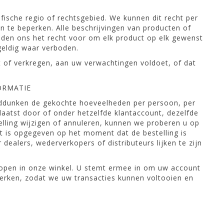
fische regio of rechtsgebied. We kunnen dit recht per
 te beperken. Alle beschrijvingen van producten of
den ons het recht voor om elk product op elk gewenst
geldig waar verboden.
t of verkregen, aan uw verwachtingen voldoet, of dat
ORMATIE
oeddunken de gekochte hoeveelheden per persoon, per
laatst door of onder hetzelfde klantaccount, dezelfde
telling wijzigen of annuleren, kunnen we proberen u op
t is opgegeven op het moment dat de bestelling is
ealers, wederverkopers of distributeurs lijken te zijn
kopen in onze winkel. U stemt ermee in om uw account
werken, zodat we uw transacties kunnen voltooien en