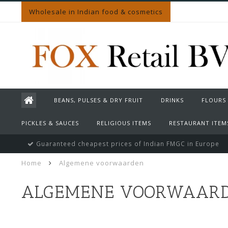
Wholesale in Indian food & cosmetics
BEANS, PULSES & DRY FRUIT
DRINKS
FLOURS
PICKLES & SAUCES
RELIGIOUS ITEMS
RESTAURANT ITEM
Guaranteed cheapest prices of Indian FMGC in Europe
Home
Algemene voorwaarden
ALGEMENE VOORWAAR