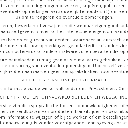
t, zonder beperking mogen bewerken, kopiëren, publiceren, 
om eventuele opmerkingen vertrouwelijk te houden; (2) om een
(3) om te reageren op eventuele opmerkingen.
roleren, bewerken of verwijderen die we naar eigen goeddunk
s aanstootgevend vinden of het intellectuele eigendom van d
maken op enig recht van derden, waaronder auteursrechten,
der mee in dat uw opmerkingen geen lasterlijk of anderszins
en computervirus of andere malware zullen bevatten die op 
site beïnvloeden. U mag geen vals e-mailadres gebruiken, zi
t de oorsprong van eventuele opmerkingen. U bent zelf ver
ijkheid en aanvaarden geen aansprakelijkheid voor eventuel
SECTIE 10 - PERSOONLIJKE INFORMATIE
e informatie via de winkel valt onder ons Privacybeleid. Om o
CTIE 11 - FOUTEN, ONNAUWKEURIGHEDEN EN WEGLATIN
 Service zijn die typografische fouten, onnauwkeurigheden of
ngen, verzendkosten van producten, transittijden en beschi
 informatie te wijzigen of bij te werken of om bestellingen 
onnauwkeurig is zonder voorafgaande kennisgeving (inclusie