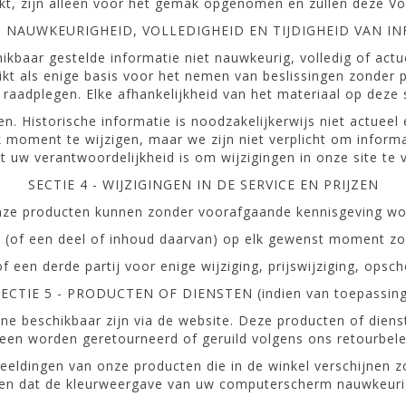
t, zijn alleen voor het gemak opgenomen en zullen deze Vo
 - NAUWKEURIGHEID, VOLLEDIGHEID EN TIJDIGHEID VAN I
hikbaar gestelde informatie niet nauwkeurig, volledig of actue
kt als enige basis voor het nemen van beslissingen zonder p
raadplegen. Elke afhankelijkheid van het materiaal op deze si
n. Historische informatie is noodzakelijkerwijs niet actueel
 moment te wijzigen, maar we zijn niet verplicht om inform
t uw verantwoordelijkheid is om wijzigingen in onze site te 
SECTIE 4 - WIJZIGINGEN IN DE SERVICE EN PRIJZEN
nze producten kunnen zonder voorafgaande kennisgeving wo
(of een deel of inhoud daarvan) op elk gewenst moment zond
of een derde partij voor enige wijziging, prijswijziging, opsc
SECTIE 5 - PRODUCTEN OF DIENSTEN (indien van toepassing
ine beschikbaar zijn via de website. Deze producten of di
leen worden geretourneerd of geruild volgens ons retourbele
eldingen van onze producten die in de winkel verschijnen 
en dat de kleurweergave van uw computerscherm nauwkeurig 