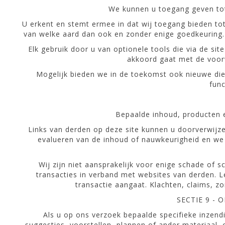
We kunnen u toegang geven tot
U erkent en stemt ermee in dat wij toegang bieden tot 
van welke aard dan ook en zonder enige goedkeuring. 
Elk gebruik door u van optionele tools die via de si
akkoord gaat met de voor
Mogelijk bieden we in de toekomst ook nieuwe dien
func
Bepaalde inhoud, producten e
Links van derden op deze site kunnen u doorverwijze
evalueren van de inhoud of nauwkeurigheid en we g
Wij zijn niet aansprakelijk voor enige schade of
transacties in verband met websites van derden. Le
transactie aangaat. Klachten, claims, z
SECTIE 9 -
Als u op ons verzoek bepaalde specifieke inzend
suggesties, voorstellen, plannen of ander materiaal, 