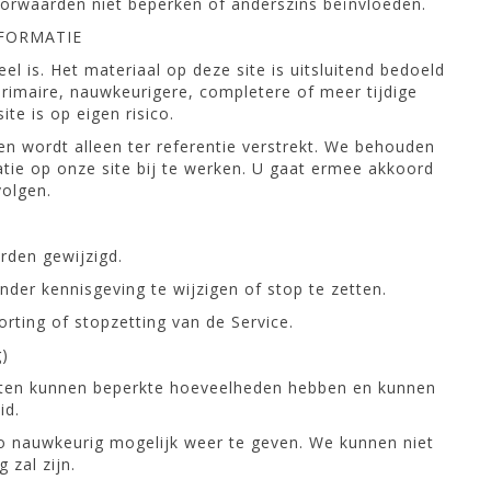
orwaarden niet beperken of anderszins beïnvloeden.
NFORMATIE
el is. Het materiaal op deze site is uitsluitend bedoeld
rimaire, nauwkeurigere, completere of meer tijdige
te is op eigen risico.
 en wordt alleen ter referentie verstrekt. We behouden
atie op onze site bij te werken. U gaat ermee akkoord
volgen.
rden gewijzigd.
er kennisgeving te wijzigen of stop te zetten.
horting of stopzetting van de Service.
)
ensten kunnen beperkte hoeveelheden hebben en kunnen
id.
zo nauwkeurig mogelijk weer te geven. We kunnen niet
zal zijn.