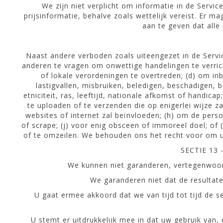
We zijn niet verplicht om informatie in de Service
prijsinformatie, behalve zoals wettelijk vereist. Er
aan te geven dat alle 
Naast andere verboden zoals uiteengezet in de Servic
anderen te vragen om onwettige handelingen te verricht
of lokale verordeningen te overtreden; (d) om in
lastigvallen, misbruiken, beledigen, beschadigen, b
etniciteit, ras, leeftijd, nationale afkomst of handic
te uploaden of te verzenden die op enigerlei wijze z
websites of internet zal beïnvloeden; (h) om de pers
of scrape; (j) voor enig obsceen of immoreel doel; of 
of te omzeilen. We behouden ons het recht voor om u
SECTIE 13
We kunnen niet garanderen, vertegenwoordi
We garanderen niet dat de resultat
U gaat ermee akkoord dat we van tijd tot tijd de 
U stemt er uitdrukkelijk mee in dat uw gebruik van,