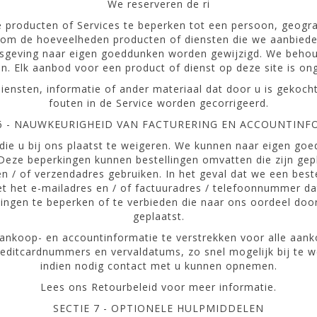
We reserveren de ri
e producten of Services te beperken tot een persoon, geogra
om de hoeveelheden producten of diensten die we aanbieden
sgeving naar eigen goeddunken worden gewijzigd. We behou
. Elk aanbod voor een product of dienst op deze site is on
diensten, informatie of ander materiaal dat door u is gekoch
fouten in de Service worden gecorrigeerd.
 6 - NAUWKEURIGHEID VAN FACTURERING EN ACCOUNTINF
die u bij ons plaatst te weigeren. We kunnen naar eigen g
Deze beperkingen kunnen bestellingen omvatten die zijn gep
- en / of verzendadres gebruiken. In het geval dat we een bes
t het e-mailadres en / of factuuradres / telefoonnummer da
ngen te beperken of te verbieden die naar ons oordeel door d
geplaatst.
aankoop- en accountinformatie te verstrekken voor alle aan
creditcardnummers en vervaldatums, zo snel mogelijk bij te 
indien nodig contact met u kunnen opnemen.
Lees ons Retourbeleid voor meer informatie.
SECTIE 7 - OPTIONELE HULPMIDDELEN