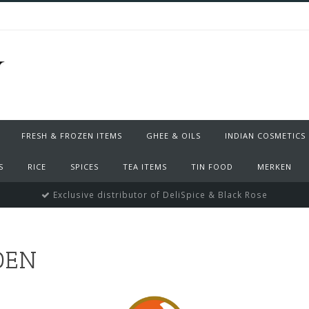
FRESH & FROZEN ITEMS
GHEE & OILS
INDIAN COSMETICS
S
RICE
SPICES
TEA ITEMS
TIN FOOD
MERKEN
Exclusive distributor of DeliSpice & Black Rose
DEN