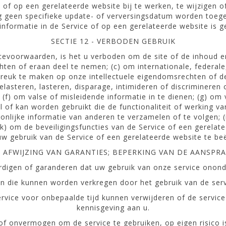
 of op een gerelateerde website bij te werken, te wijzigen of
 mag geen specifieke update- of verversingsdatum worden toeg
informatie in de Service of op een gerelateerde website is g
SECTIE 12 - VERBODEN GEBRUIK
evoorwaarden, is het u verboden om de site of de inhoud er
en of eraan deel te nemen; (c) om internationale, federale,
breuk te maken op onze intellectuele eigendomsrechten of d
elasteren, lasteren, disparage, intimideren of discrimineren 
ap; (f) om valse of misleidende informatie in te dienen; (g)
al of kan worden gebruikt die de functionaliteit of werking v
oonlijke informatie van anderen te verzamelen of te volgen; 
(k) om de beveiligingsfuncties van de Service of een gerelat
w gebruik van de Service of een gerelateerde website te be
 - AFWIJZING VAN GARANTIES; BEPERKING VAN DE AANSPRA
gen of garanderen dat uw gebruik van onze service ononderbr
en die kunnen worden verkregen door het gebruik van de serv
service voor onbepaalde tijd kunnen verwijderen of de serv
kennisgeving aan u.
 of onvermogen om de service te gebruiken, op eigen risico is