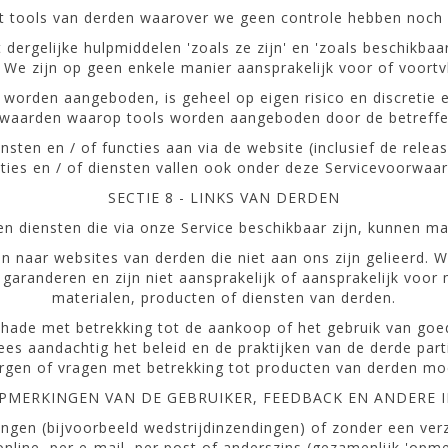
 tools van derden waarover we geen controle hebben noch e
dergelijke hulpmiddelen 'zoals ze zijn' en 'zoals beschikba
We zijn op geen enkele manier aansprakelijk voor of voortvl
te worden aangeboden, is geheel op eigen risico en discretie
waarden waarop tools worden aangeboden door de betreffen
sten en / of functies aan via de website (inclusief de relea
ties en / of diensten vallen ook onder deze Servicevoorwaa
SECTIE 8 - LINKS VAN DERDEN
n diensten die via onze Service beschikbaar zijn, kunnen ma
n naar websites van derden die niet aan ons zijn gelieerd. W
aranderen en zijn niet aansprakelijk of aansprakelijk voor
materialen, producten of diensten van derden.
 schade met betrekking tot de aankoop of het gebruik van goe
es aandachtig het beleid en de praktijken van de derde part
orgen of vragen met betrekking tot producten van derden mo
 OPMERKINGEN VAN DE GEBRUIKER, FEEDBACK EN ANDERE 
ingen (bijvoorbeeld wedstrijdinzendingen) of zonder een verz
online, per e-mail, per post of anderszins (gezamenlijk 'opme