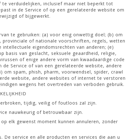
 te verduidelijken, inclusief maar niet beperkt tot
epast in de Service of op een gerelateerde website om
ewijzigd of bijgewerkt.
van te gebruiken: (a) voor enig onwettig doel; (b) om
 provinciale of nationale voorschriften, regels, wetten
e intellectuele eigendomsrechten van anderen; (e)
op basis van geslacht, seksuele geaardheid, religie,
 om virussen of enige andere vorm van kwaadaardige code
an de Service of van een gerelateerde website, andere
(i) om spam, phish, pharm, voorwendsel, spider, crawl
eerde website, andere websites of internet te verstoren
ëindigen wegens het overtreden van verboden gebruik.
KELIJKHEID
oken, tijdig, veilig of foutloos zal zijn.
ice nauwkeurig of betrouwbaar zijn.
ice op elk gewenst moment kunnen annuleren, zonder
. De service en alle producten en services die aan u