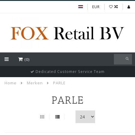
EUR
(0)
Dedicated Customer Service Team
Home
Merken
PARLE
PARLE