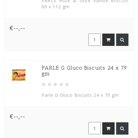
PARLE HIDE & SEEK Vanilla BISCUIt
60 x 112 gm
€--,--
PARLE G Gluco Biscuits 24 x 79
gm
Parle G Gluco Biscuits 24 x 79 gm
€--,--