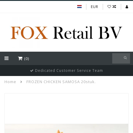
EUR
(0)
Dedicated Customer Service Team
Home
FROZEN CHICKEN SAMOSA 20stuk.