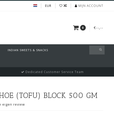
EUR
MIJN ACCOUNT
€--,--
0
INDIAN SWEETS & SNACKS
Dedicated Customer Service Team
HOE (TOFU) BLOCK 500 GM
je eigen review