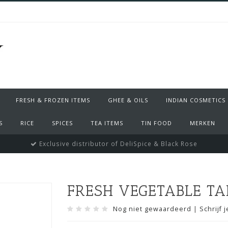
FRESH & FROZEN ITEMS
GHEE & OILS
INDIAN COSMETICS
S
RICE
SPICES
TEA ITEMS
TIN FOOD
MERKEN
Exclusive distributor of DeliSpice & Black Rose
FRESH VEGETABLE TA
Nog niet gewaardeerd
|
Schrijf 