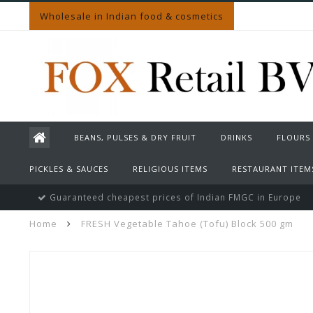
Wholesale in Indian food & cosmetics
BEANS, PULSES & DRY FRUIT
DRINKS
FLOURS
PICKLES & SAUCES
RELIGIOUS ITEMS
RESTAURANT ITEM
Guaranteed cheapest prices of Indian FMGC in Europe
Home
FRESH Vegetable Tahoe (Tofu) Block 500 gm