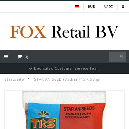
EUR
(0)
Dedicated Customer Service Team
Startseite
STAR ANISEED (Badian) 15 x 50 gm