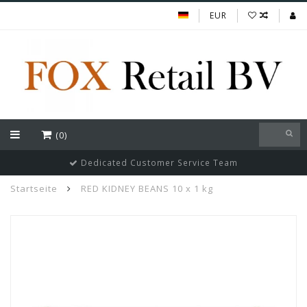
EUR
(0)
Dedicated Customer Service Team
Startseite
RED KIDNEY BEANS 10 x 1 kg