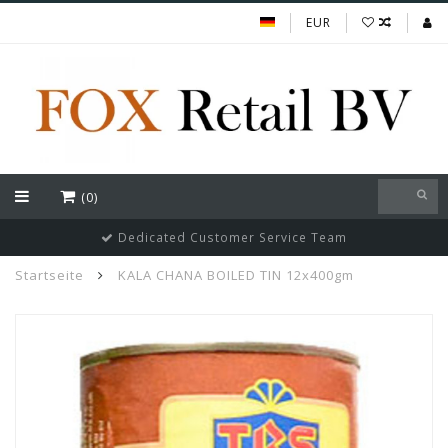
EUR
(0)
Dedicated Customer Service Team
Startseite
KALA CHANA BOILED TIN 12x400gm