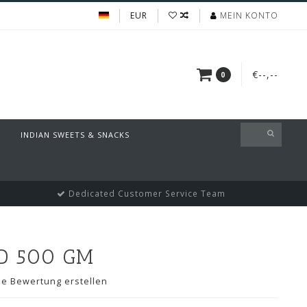
EUR
MEIN KONTO
€--,--
0
INDIAN SWEETS & SNACKS
Dedicated Customer Service Team
D 500 GM
ne Bewertung erstellen