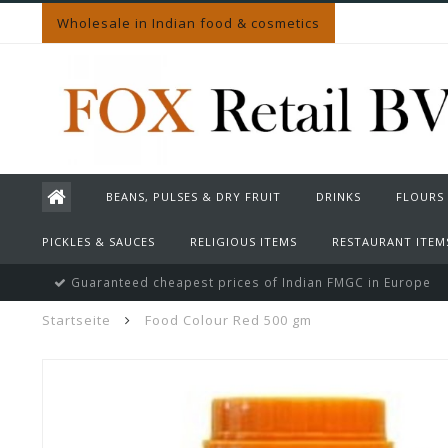
Wholesale in Indian food & cosmetics
BEANS, PULSES & DRY FRUIT
DRINKS
FLOURS
PICKLES & SAUCES
RELIGIOUS ITEMS
RESTAURANT ITEM
Guaranteed cheapest prices of Indian FMGC in Europe
Startseite
Food Colour Red 500 gm