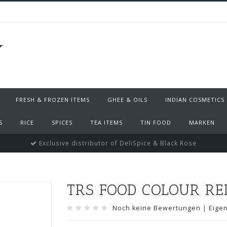
FRESH & FROZEN ITEMS
GHEE & OILS
INDIAN COSMETICS
S
RICE
SPICES
TEA ITEMS
TIN FOOD
MARKEN
Exclusive distributor of DeliSpice & Black Rose
TRS FOOD COLOUR RE
Noch keine Bewertungen
|
Eige