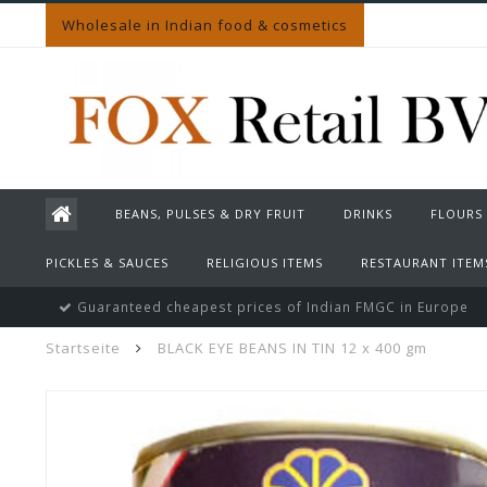
Wholesale in Indian food & cosmetics
BEANS, PULSES & DRY FRUIT
DRINKS
FLOURS
PICKLES & SAUCES
RELIGIOUS ITEMS
RESTAURANT ITEM
Guaranteed cheapest prices of Indian FMGC in Europe
Startseite
BLACK EYE BEANS IN TIN 12 x 400 gm