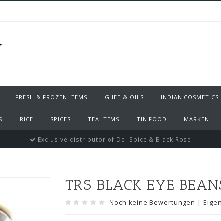
FRESH & FROZEN ITEMS
GHEE & OILS
INDIAN COSMETICS
S
RICE
SPICES
TEA ITEMS
TIN FOOD
MARKEN
Exclusive distributor of DeliSpice & Black Rose
TRS BLACK EYE BEANS
Noch keine Bewertungen
|
Eige