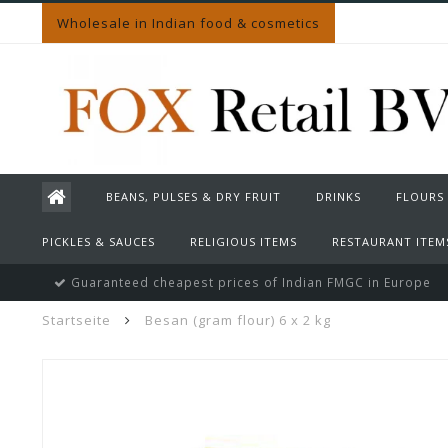
Wholesale in Indian food & cosmetics
BEANS, PULSES & DRY FRUIT
DRINKS
FLOURS
PICKLES & SAUCES
RELIGIOUS ITEMS
RESTAURANT ITEM
Guaranteed cheapest prices of Indian FMGC in Europe
Startseite
Besan (gram flour) 6 x 2 kg