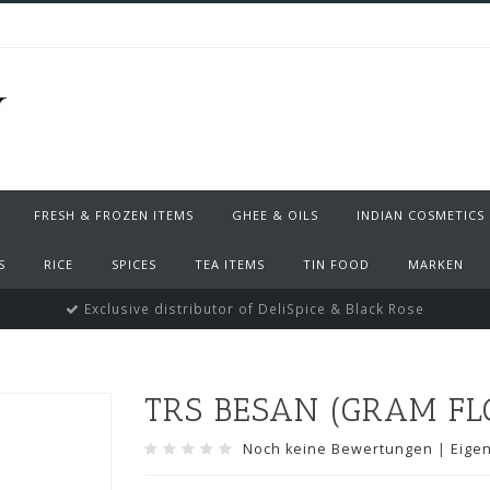
FRESH & FROZEN ITEMS
GHEE & OILS
INDIAN COSMETICS
S
RICE
SPICES
TEA ITEMS
TIN FOOD
MARKEN
Exclusive distributor of DeliSpice & Black Rose
TRS BESAN (GRAM FL
Noch keine Bewertungen
|
Eige