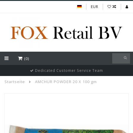
EUR
(0)
Dedicated Customer Service Team
Startseite
AMCHUR POWDER 20 X 100 gm