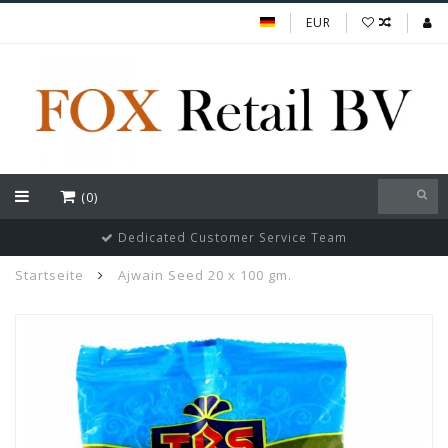
EUR
(0)
Dedicated Customer Service Team
Startseite
Ajwain Seed 20 x 100 gm.