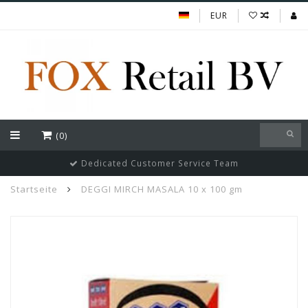
EUR
(0)
Dedicated Customer Service Team
Startseite
DEGGI MIRCH MASALA 10 x 100 gm