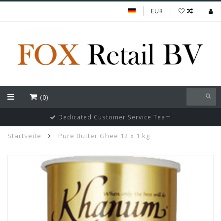
EUR
(0)
Dedicated Customer Service Team
Startseite
Pure Butter Ghee 12 x 1 kg