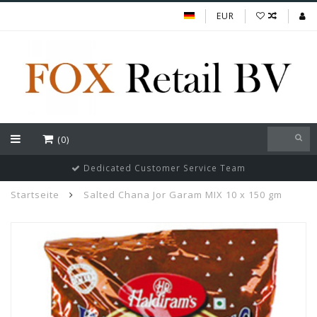
EUR
(0)
Dedicated Customer Service Team
Startseite
Salted Chana Jor Garam MIX 10 x 150 gm