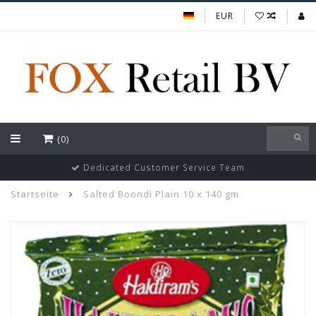
EUR
(0)
Dedicated Customer Service Team
Startseite
Salted Boondi Plain 10 x 140 gm