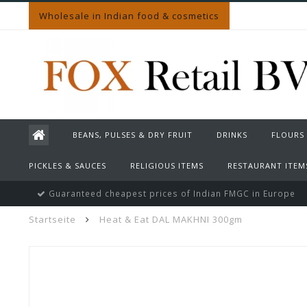
Wholesale in Indian food & cosmetics
BEANS, PULSES & DRY FRUIT
DRINKS
FLOURS
PICKLES & SAUCES
RELIGIOUS ITEMS
RESTAURANT ITEM
Guaranteed cheapest prices of Indian FMGC in Europe
Startseite
Heat & Eat DAL MAKHNI 300gm