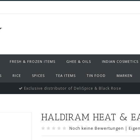
FRESH & FROZEN ITEMS
GHEE & OILS
INDIAN COSMETICS
S
RICE
SPICES
TEA ITEMS
TIN FOOD
MARKEN
Exclusive distributor of DeliSpice & Black Rose
HALDIRAM HEAT & E
Noch keine Bewertungen
|
Eige