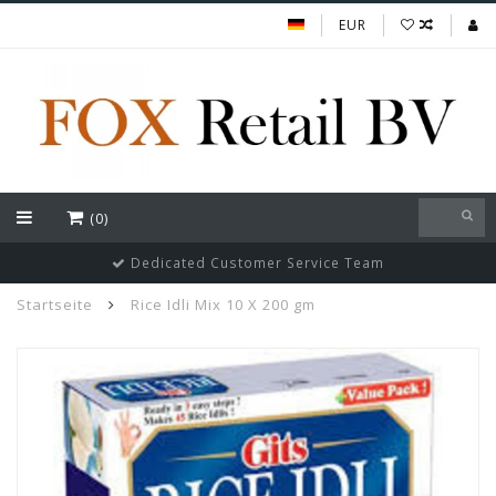
EUR
(0)
Dedicated Customer Service Team
Startseite
Rice Idli Mix 10 X 200 gm