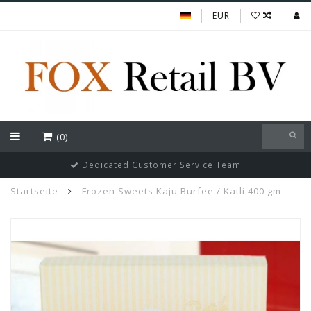
EUR
(0)
Dedicated Customer Service Team
Startseite
Frozen Sweets Kaju Burfee / Katli 400 gm