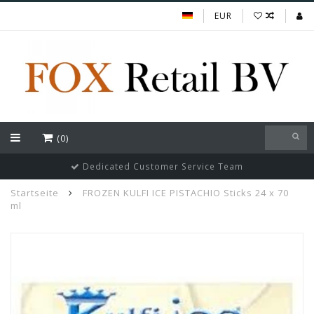
EUR
(0)
Dedicated Customer Service Team
Startseite
FROZEN KULFI ICE PISTACHIO Sticks 24 x 70
ml