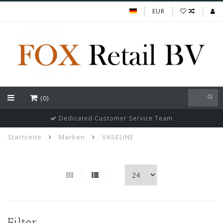
EUR
(0)
Dedicated Customer Service Team
Startseite
Marken
VASELINE
Filter