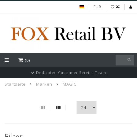
EUR
(0)
Dedicated Customer Service Team
Startseite
Marken
MAGIC
Filter