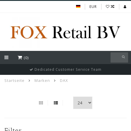
EUR
(0)
Dedicated Customer Service Team
Startseite
Marken
DAX
Filter