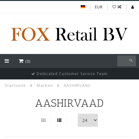
EUR
(0)
Dedicated Customer Service Team
Startseite
Marken
AASHIRVAAD
AASHIRVAAD