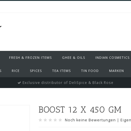
FRESH & FROZEN ITEMS
GHEE & OILS
INDIAN COSMETICS
S
RICE
SPICES
TEA ITEMS
TIN FOOD
MARKEN
Exclusive distributor of DeliSpice & Black Rose
BOOST 12 X 450 GM
Noch keine Bewertungen
|
Eige