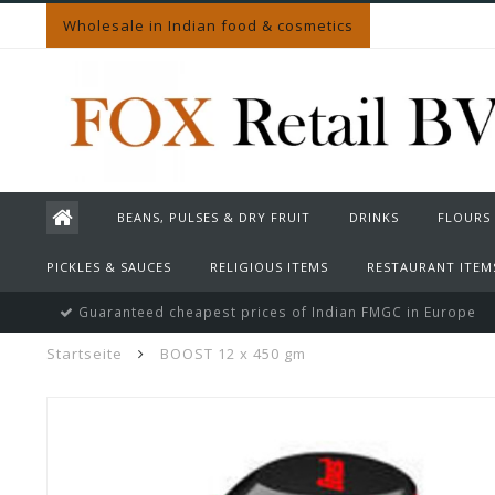
Wholesale in Indian food & cosmetics
BEANS, PULSES & DRY FRUIT
DRINKS
FLOURS
PICKLES & SAUCES
RELIGIOUS ITEMS
RESTAURANT ITEM
Guaranteed cheapest prices of Indian FMGC in Europe
Startseite
BOOST 12 x 450 gm