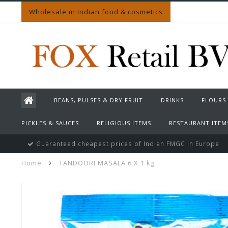
Wholesale in Indian food & cosmetics
BEANS, PULSES & DRY FRUIT
DRINKS
FLOURS
PICKLES & SAUCES
RELIGIOUS ITEMS
RESTAURANT ITEM
Guaranteed cheapest prices of Indian FMGC in Europe
Home
TANDOORI MASALA 6 X 1 kg