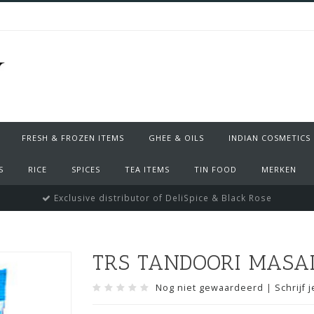
FRESH & FROZEN ITEMS
GHEE & OILS
INDIAN COSMETICS
S
RICE
SPICES
TEA ITEMS
TIN FOOD
MERKEN
Exclusive distributor of DeliSpice & Black Rose
TRS TANDOORI MASAL
Nog niet gewaardeerd
|
Schrijf 