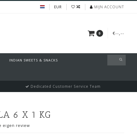
EUR
MIJN ACCOUNT
€--,--
0
INDIAN SWEETS & SNACKS
Dedicated Customer Service Team
A 6 X 1 KG
je eigen review