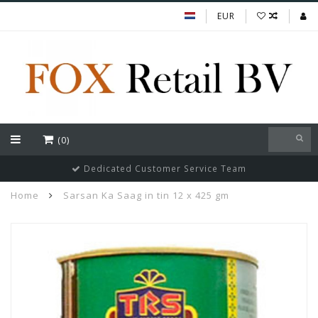
EUR
(0)
Dedicated Customer Service Team
Home
Sarsan Ka Saag in tin 12 x 425 gm