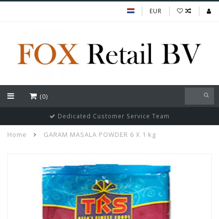
EUR
(0)
Dedicated Customer Service Team
Home
GARAM MASALA POWDER 6 X 1 kg