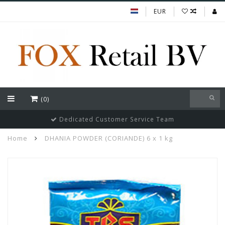
EUR
(0)
Dedicated Customer Service Team
Home
DHANIA POWDER (CORIANDE) 6 x 1 kg