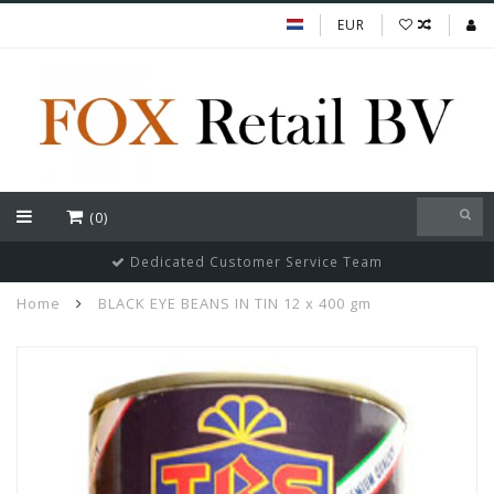
EUR
(0)
Dedicated Customer Service Team
Home
BLACK EYE BEANS IN TIN 12 x 400 gm