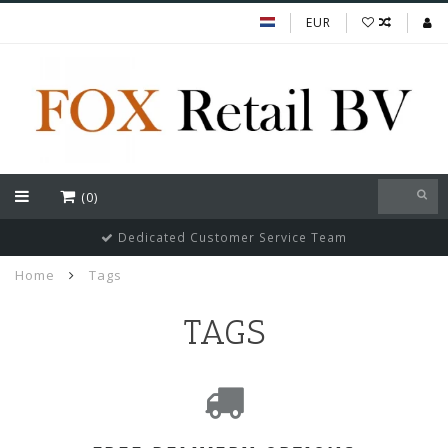
EUR
(0)
Dedicated Customer Service Team
Home
Tags
TAGS