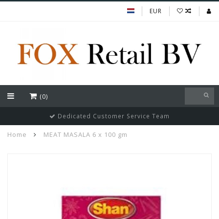
EUR
(0)
Dedicated Customer Service Team
Home
MEAT MASALA 6 x 100 gm