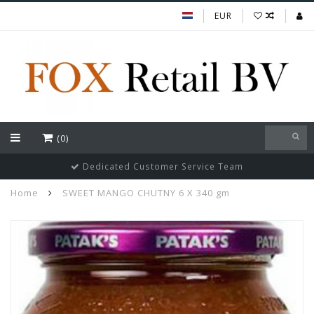
EUR
(0)
Dedicated Customer Service Team
Home
SWEET MANGO CHUTNY 6 X 340 gm