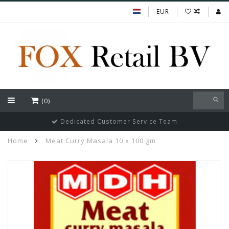
EUR
(0)
Dedicated Customer Service Team
Home
Meat Curry Masala 10 x 100 gm