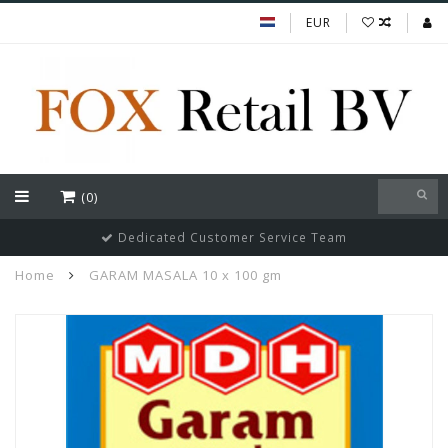
EUR
(0)
Dedicated Customer Service Team
Home
GARAM MASALA 10 x 100 gm