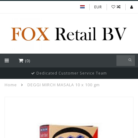
EUR
(0)
Dedicated Customer Service Team
Home
DEGGI MIRCH MASALA 10 x 100 gm