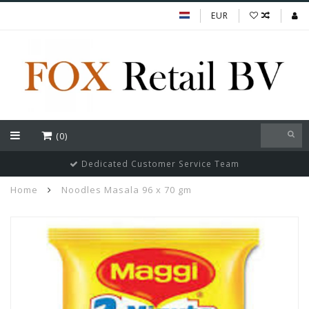
EUR
(0)
Dedicated Customer Service Team
Home
Noodles Masala 96 x 70 gm