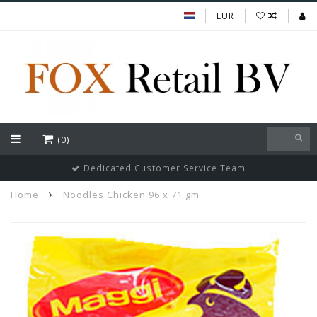
EUR
(0)
Dedicated Customer Service Team
Home
Noodles Chicken 96 x 71 gm