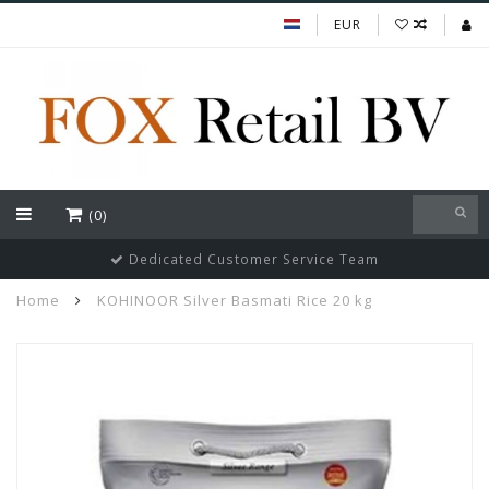
EUR
(0)
Dedicated Customer Service Team
Home
KOHINOOR Silver Basmati Rice 20 kg