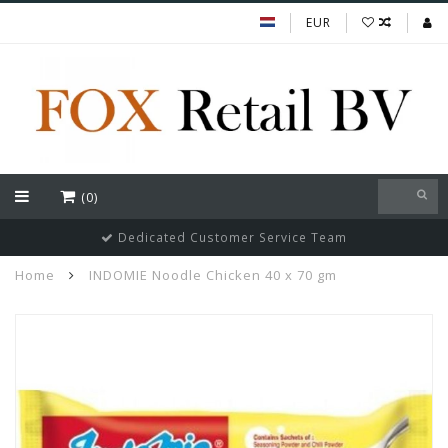
EUR
(0)
Dedicated Customer Service Team
Home
INDOMIE Noodle Chicken 40 x 70 gm