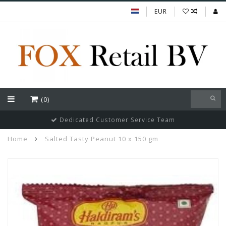
EUR
(0)
Dedicated Customer Service Team
Home
Salted Tasty Peanut 10 x 150 gm