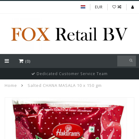
EUR
(0)
Dedicated Customer Service Team
Home
Salted CHANA MASALA 10 x 150 gm