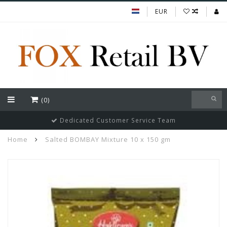
EUR
(0)
Dedicated Customer Service Team
Home
Salted BOMBAY Mixture 10 x 150 gm