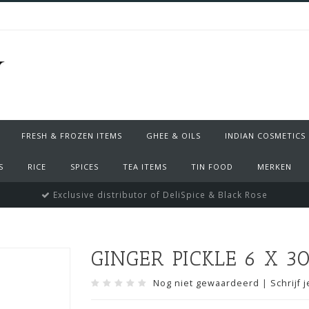
FRESH & FROZEN ITEMS
GHEE & OILS
INDIAN COSMETICS
S
RICE
SPICES
TEA ITEMS
TIN FOOD
MERKEN
Exclusive distributor of DeliSpice & Black Rose
GINGER PICKLE 6 X 3
Nog niet gewaardeerd
|
Schrijf 