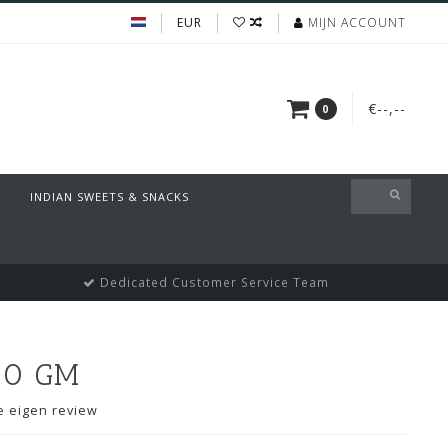
EUR
MIJN ACCOUNT
€--,--
0
INDIAN SWEETS & SNACKS
Dedicated Customer Service Team
00 GM
je eigen review