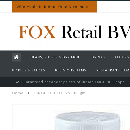
Wholesale in Indian food & cosmetics
BEANS, PULSES & DRY FRUIT
DRINKS
FLOURS
PICKLES & SAUCES
RELIGIOUS ITEMS
RESTAURANT ITEM
Guaranteed cheapest prices of Indian FMGC in Europe
Home
GINGER PICKLE 6 x 300 gm