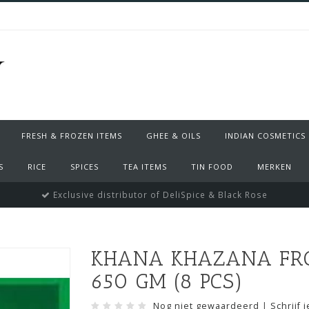
FRESH & FROZEN ITEMS
GHEE & OILS
INDIAN COSMETICS
S
RICE
SPICES
TEA ITEMS
TIN FOOD
MERKEN
Exclusive distributor of DeliSpice & Black Rose
KHANA KHAZANA FRO
650 GM (8 PCS)
Nog niet gewaardeerd
|
Schrijf 