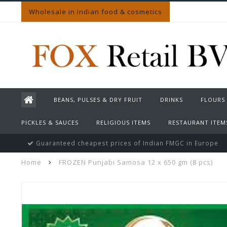
Wholesale in Indian food & cosmetics
BEANS, PULSES & DRY FRUIT
DRINKS
FLOURS
PICKLES & SAUCES
RELIGIOUS ITEMS
RESTAURANT ITEM
Guaranteed cheapest prices of Indian FMGC in Europe
Home
FROZEN Punjabi Samosa 12 x 650 gm (8 pcs)