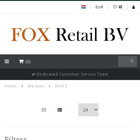
EUR
(0)
Dedicated Customer Service Team
Home
Merken
VICKS
Filters